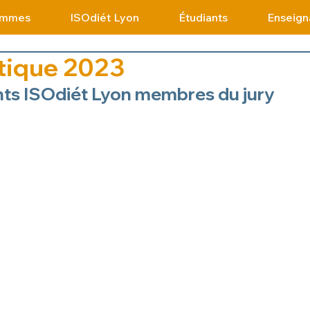
ammes
ISOdiét Lyon
Étudiants
Enseign
tique 2023
ts ISOdiét Lyon membres du jury